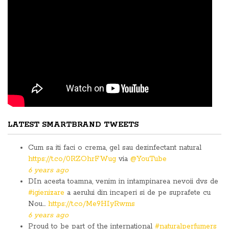
LATEST SMARTBRAND TWEETS
Cum sa iti faci o crema, gel sau dezinfectant natural
https://t.co/0RZOhrFWug
via
@YouTube
6 years ago
DIn acesta toamna, venim in intampinarea nevoii dvs de
#igienizare
a aerului din incaperi si de pe suprafete cu
Nou…
https://t.co/Me9HIyRwms
6 years ago
Proud to be part of the international
#naturalperfumers