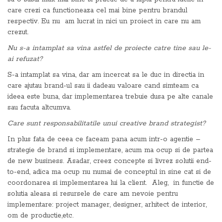
care crezi ca functioneaza cel mai bine pentru brandul
respectiv. Eu nu am lucrat in nici un proiect in care nu am
crezut.
Nu s-a intamplat sa vina astfel de proiecte catre tine sau le-
ai refuzat?
S-a intamplat sa vina, dar am incercat sa le duc in directia in
care ajutau brand-ul sau ii dadeau valoare cand simteam ca
ideea este buna, dar implementarea trebuie dusa pe alte canale
sau facuta altcumva.
Care sunt responsabilitatile unui creative brand strategist?
In plus fata de ceea ce faceam pana acum intr-o agentie –
strategie de brand si implementare, acum ma ocup si de partea
de new business. Asadar, creez concepte si livrez solutii end-
to-end, adica ma ocup nu numai de conceptul in sine cat si de
coordonarea si implementarea lui la client. Aleg, in functie de
solutia aleasa si resursele de care am nevoie pentru
implementare: project manager, designer, arhitect de interior,
om de productie,etc.