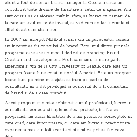
client a fost de senior brand manager la Cetelem unde am
coordonat toate diviziile de finantare si retail de magazine. Am
avut ocazia sa calatoresc mult in afara, sa lucrez cu oameni de
la care am avut multe de invatat, sa vad cum se fac lucrurile si
altfel decat cum stiam noi.
In 2009 am inceput MBA-ul si inca din timpul acestor cursuri
am inceput sa fiu consultat de brand. Este unul dintre putinele
programe care are un modul dedicat de branding: Brand
Creation and Development. Profesorii sunt in mare parte
americani si vin de la City University of Seattle, care este un
program foarte bine cotat in nordul Americii. Este un program
foarte bun, pe mine m-a ajutat sa intru pe partea de
consultanta, mi-a dat privilegiul si confortul de a fi consultant
de brand si de a crea branduri.
Acest program mie mi-a schimbat cursul profesional, lucrez in
consultanta, concep si implementez proiecte, imi fac eu
programul, imi ofera libertatea de a imi promova conceptele in
care cred, care functioneaza, cu care am lucrat si practic toata
experienta mea din toti acesti ani si simt ca pot sa fac ceva
diferit.