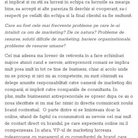
si implicat si nu stii sa lucrezi in echipa ca lucrurile sa mearga
bine, sa accepti si alte pareri,sa fii deschis si cooperant, sa-i
respecti pe ceilalti din echipa si la final clientul sa fie multumit.
Care au fost cele mai frecvente probleme pe care le-ai
intalnit ca om de marketing? De ce natura? Probleme de
resurse, solutii dificile de marketing, bariere organizationale,
probleme de resurse umane?
Cel mai adesea ma lovesc de reticenta in a face schimbari
majore atunci cand e nevoie, antreprenorii romani se implica
mult prea mult in tot ce tine de business, chiar si acolo unde
nu se pricep si nici nu au competente, nu sunt obisnuiti sa
delege anumite responsabilitati catre oamenii de marketing din
companii, si implicit catre companiile de consultanta. In
plus, multe businessuri antreprenoriale se opresc dupa ce au o
noua identitate si nu mai fac nimic in directia comunicarii noului
brand contextual. O parte dintre ei se liminteaza doar la
online, uitand de faptul ca consumatorii au nevoie cel mai mult
de contact direct cu brandul, pe care experienta online nu il
compenseaza. In afara, VP-ul de marketing lucreaza
indeaproape cu managerul si cu consultantul de brand, care