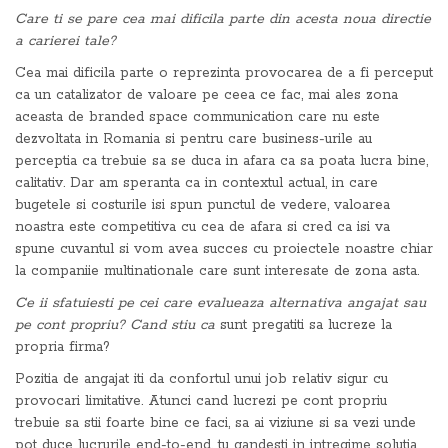
Care ti se pare cea mai dificila parte din acesta noua directie
a carierei tale?
Cea mai dificila parte o reprezinta provocarea de a fi perceput
ca un catalizator de valoare pe ceea ce fac, mai ales zona
aceasta de branded space communication care nu este
dezvoltata in Romania si pentru care business-urile au
perceptia ca trebuie sa se duca in afara ca sa poata lucra bine,
calitativ. Dar am speranta ca in contextul actual, in care
bugetele si costurile isi spun punctul de vedere, valoarea
noastra este competitiva cu cea de afara si cred ca isi va
spune cuvantul si vom avea succes cu proiectele noastre chiar
la companiie multinationale care sunt interesate de zona asta.
Ce ii sfatuiesti pe cei care evalueaza alternativa angajat sau
pe cont propriu? Cand stiu ca
sunt pregatiti sa lucreze la
propria firma?
Pozitia de angajat iti da confortul unui job relativ sigur cu
provocari limitative. Atunci cand lucrezi pe cont propriu
trebuie sa stii foarte bine ce faci, sa ai viziune si sa vezi unde
pot duce lucrurile end-to-end, tu gandesti in intregime solutia