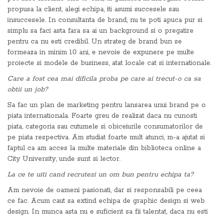
propusa la client, alegi echipa, iti asumi succesele sau
insuccesele. In consultanta de brand, nu te poti apuca pur si
simplu sa faci asta fara sa ai un background si o pregatire
pentru ca nu esti credibil. Un strateg de brand bun se
formeaza in minim 10 ani, e nevoie de expunere pe multe
proiecte si modele de business, atat locale cat si internationale.
Care a fost cea mai dificila proba pe care ai trecut-o ca sa
obtii un job?
Sa fac un plan de marketing pentru lansarea unui brand pe o
piata internationala. Foarte greu de realizat daca nu cunosti
piata, categoria sau cutumele si obiceiurile consumatorilor de
pe piata respectiva. Am studiat foarte mult atunci, m-a ajutat si
faptul ca am acces la multe materiale din biblioteca online a
City University, unde sunt si lector.
La ce te uiti cand recrutezi un om bun pentru echipa ta?
Am nevoie de oameni pasionati, dar si responsabili pe ceea
ce fac. Acum caut sa extind echipa de graphic design si web
design. In munca asta nu e suficient sa fii talentat, daca nu esti