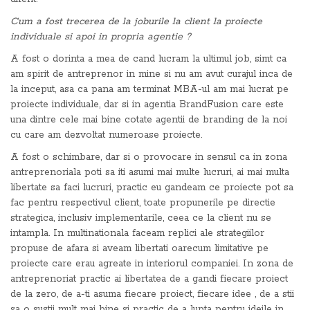
Cum a fost trecerea de la joburile la client la proiecte
individuale si apoi in propria agentie ?
A fost o dorinta a mea de cand lucram la ultimul job, simt ca
am spirit de antreprenor in mine si nu am avut curajul inca de
la inceput, asa ca pana am terminat MBA-ul am mai lucrat pe
proiecte individuale, dar si in agentia BrandFusion care este
una dintre cele mai bine cotate agentii de branding de la noi
cu care am dezvoltat numeroase proiecte.
A fost o schimbare, dar si o provocare in sensul ca in zona
antreprenoriala poti sa iti asumi mai multe lucruri, ai mai multa
libertate sa faci lucruri, practic eu gandeam ce proiecte pot sa
fac pentru respectivul client, toate propunerile pe directie
strategica, inclusiv implementarile, ceea ce la client nu se
intampla. In multinationala faceam replici ale strategiilor
propuse de afara si aveam libertati oarecum limitative pe
proiecte care erau agreate in interiorul companiei. In zona de
antreprenoriat practic ai libertatea de a gandi fiecare proiect
de la zero, de a-ti asuma fiecare proiect, fiecare idee , de a stii
sa o sustii mult mai bine si practic de a lupta pentru ideile in