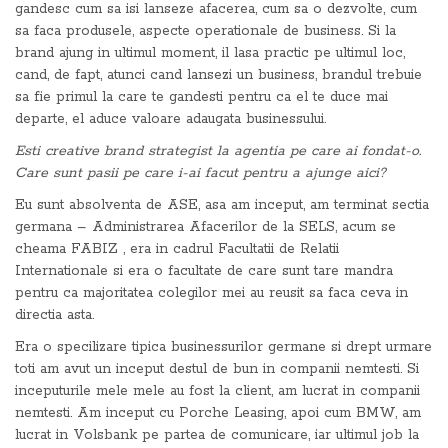
gandesc cum sa isi lanseze afacerea, cum sa o dezvolte, cum
sa faca produsele, aspecte operationale de business. Si la
brand ajung in ultimul moment, il lasa practic pe ultimul loc,
cand, de fapt, atunci cand lansezi un business, brandul trebuie
sa fie primul la care te gandesti pentru ca el te duce mai
departe, el aduce valoare adaugata businessului.
Esti creative brand strategist la agentia pe care ai fondat-o.
Care sunt pasii pe care i-ai facut pentru a ajunge aici?
Eu sunt absolventa de ASE, asa am inceput, am terminat sectia
germana – Administrarea Afacerilor de la SELS, acum se
cheama FABIZ , era in cadrul Facultatii de Relatii
Internationale si era o facultate de care sunt tare mandra
pentru ca majoritatea colegilor mei au reusit sa faca ceva in
directia asta.
Era o specilizare tipica businessurilor germane si drept urmare
toti am avut un inceput destul de bun in companii nemtesti. Si
inceputurile mele mele au fost la client, am lucrat in companii
nemtesti. Am inceput cu Porche Leasing, apoi cum BMW, am
lucrat in Volsbank pe partea de comunicare, iar ultimul job la