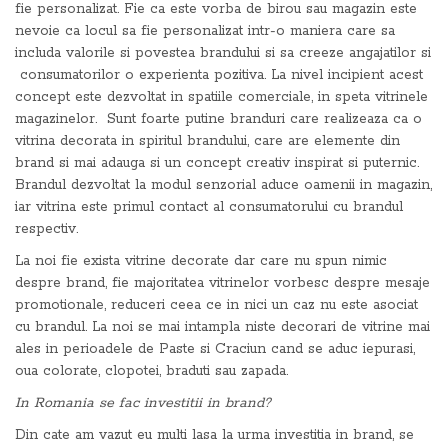
fie personalizat. Fie ca este vorba de birou sau magazin este
nevoie ca locul sa fie personalizat intr-o maniera care sa
includa valorile si povestea brandului si sa creeze angajatilor si
consumatorilor o experienta pozitiva. La nivel incipient acest
concept este dezvoltat in spatiile comerciale, in speta vitrinele
magazinelor. Sunt foarte putine branduri care realizeaza ca o
vitrina decorata in spiritul brandului, care are elemente din
brand si mai adauga si un concept creativ inspirat si puternic.
Brandul dezvoltat la modul senzorial aduce oamenii in magazin,
iar vitrina este primul contact al consumatorului cu brandul
respectiv.
La noi fie exista vitrine decorate dar care nu spun nimic
despre brand, fie majoritatea vitrinelor vorbesc despre mesaje
promotionale, reduceri ceea ce in nici un caz nu este asociat
cu brandul. La noi se mai intampla niste decorari de vitrine mai
ales in perioadele de Paste si Craciun cand se aduc iepurasi,
oua colorate, clopotei, braduti sau zapada.
In Romania se fac investitii in brand?
Din cate am vazut eu multi lasa la urma investitia in brand, se