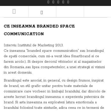
LOGIN/REGISTER
CE INSEAMNA BRANDED SPACE
COMMUNICATION
Interviu Institutul de Marketing 2013.
Ce inseamna “branded space communication” sau brandingul
de spatii comerciale, cum mi-a venit idea Smartbrand si ce
facem acolo:). Si despre decorul vitrinelor si al magazinelor
din Romania…sau lipsa competentelor, a unei strategii si viziuni
in acest domeniu.
Brandingul este asociat, in general, cu design frumos, inspirat
de brand, un stil grafic unitar pentru toate materiale de
comunicare care vorbesc in limbajul brandului, dar dincolo de
aceste lucruri brandingul inseamna o experienta puternica de
brand. Si asta inseamna sa exploatezi latura emotionala a
brandului folosind toate simturile, adica ceea ce in termeni de