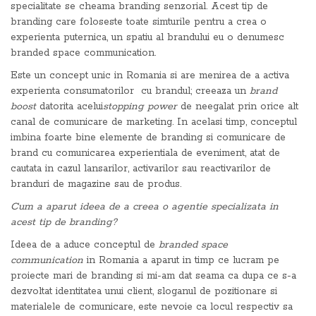
specialitate se cheama branding senzorial. Acest tip de
branding care foloseste toate simturile pentru a crea o
experienta puternica, un spatiu al brandului eu o denumesc
branded space communication.
Este un concept unic in Romania si are menirea de a activa
experienta consumatorilor cu brandul; creeaza un
brand
boost
datorita acelui
stopping power
de neegalat prin orice alt
canal de comunicare de marketing. In acelasi timp, conceptul
imbina foarte bine elemente de branding si comunicare de
brand cu comunicarea experientiala de eveniment, atat de
cautata in cazul lansarilor, activarilor sau reactivarilor de
branduri de magazine sau de produs.
Cum a aparut ideea de a creea o agentie specializata in
acest tip de branding?
Ideea de a aduce conceptul de
branded space
communication
in Romania a aparut in timp ce lucram pe
proiecte mari de branding si mi-am dat seama ca dupa ce s-a
dezvoltat identitatea unui client, sloganul de pozitionare si
materialele de comunicare, este nevoie ca locul respectiv sa