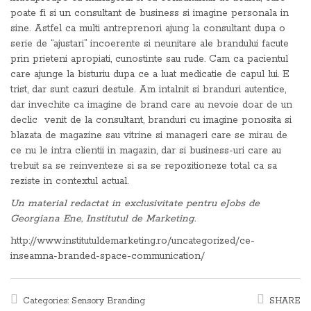
poate fi si un consultant de business si imagine personala in
sine. Astfel ca multi antreprenori ajung la consultant dupa o
serie de “ajustari” incoerente si neunitare ale brandului facute
prin prieteni apropiati, cunostinte sau rude. Cam ca pacientul
care ajunge la bisturiu dupa ce a luat medicatie de capul lui. E
trist, dar sunt cazuri destule. Am intalnit si branduri autentice,
dar invechite ca imagine de brand care au nevoie doar de un
declic venit de la consultant, branduri cu imagine ponosita si
blazata de magazine sau vitrine si manageri care se mirau de
ce nu le intra clientii in magazin, dar si business-uri care au
trebuit sa se reinventeze si sa se repozitioneze total ca sa
reziste in contextul actual.
Un material redactat in exclusivitate pentru eJobs de
Georgiana Ene, Institutul de Marketing.
http://www.institutuldemarketing.ro/uncategorized/ce-
inseamna-branded-space-communication/
Categories:
Sensory Branding
SHARE