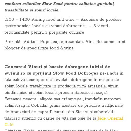
conform criteriilor Slow Food pentru calitatea gustului,
trasabilitate si soiuri locale.
13.00 – 14.00 Pairing food and wine – Asociere de produse
gastronomice locale cu vinuri dobrogene – 3 vinuri
recomandate pentru 3 preparate culinare
Prezintă Adriana Popescu, reprezentant Vinul.Ro, somelier și
blogger de specialitate food & wine.
Concursul Vinuri și bucate dobrogene inițial de
@vinul.ro cu sprijinul Slow Food Dobroge
a ne-a adus in
fata cateva descoperiri si revelații dobrogene in materie de
soiuri locale, trasabilitate in producția mică artizanală, vinuri
biodinamice și soiuri locale precum Babeasca neagră,
Fetească neagra , aligote sau crâmpoșie , trandafiri marocani
aclimatizați la Cobadin, prima atestare de produse tradiționale
de branzeturi de capra Picurarlu din Stejaru și suberekul
tătărăsc aute
ntic cu carne de vita sau oaie de la
Jade Oriental
Café
.