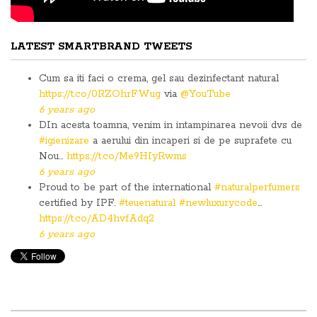
LATEST SMARTBRAND TWEETS
Cum sa iti faci o crema, gel sau dezinfectant natural
https://t.co/0RZOhrFWug
via
@YouTube
6 years ago
DIn acesta toamna, venim in intampinarea nevoii dvs de
#igienizare
a aerului din incaperi si de pe suprafete cu
Nou…
https://t.co/Me9HIyRwms
6 years ago
Proud to be part of the international
#naturalperfumers
certified by IPF.
#teuenatural
#newluxurycode
…
https://t.co/AD4hvfAdq2
6 years ago