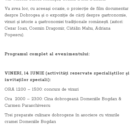
Va avea loc, cu aceeași ocazie, o proiecție de film documentar
despre Dobrogea și o expoziție de cărți despre gastronomie,
vinuri și istorie a gastronomiei tradiționale românești. (autori:
Cezar Ioan, Cosmin Dragomir, Cătălin Mahu, Adriana
Popescu).
Programul complet al evenimentului:
VINERI, 14 IUNIE (activități rezervate specialiștilor și
invitaților speciali):
ORA 12.00 – 15.00: concurs de vinuri
Ora 20.00 – 23.00: Cina dobrogeană Domeniile Bogdan &
Carmen Paraschivescu
Trei preparate culinare dobrogene în asociere cu vinurile
cramei Domeniile Bogdan