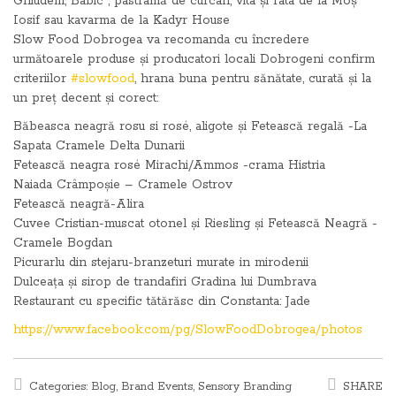
Ghiudem, Babic , pastramă de curcan, vita și rata de la Moș
Iosif sau kavarma de la Kadyr House
Slow Food Dobrogea va recomanda cu încredere
următoarele produse și producatori locali Dobrogeni confirm
criteriilor
#
slowfood
, hrana buna pentru sănătate, curată și la
un preț decent și corect:
Băbeasca neagră rosu si rosé, aligote și Fetească regală -La
Sapata Cramele Delta Dunarii
Fetească neagra rosé Mirachi/Ammos -crama Histria
Naiada Crâmpoșie – Cramele Ostrov
Fetească neagră-Alira
Cuvee Cristian-muscat otonel și Riesling și Fetească Neagră -
Cramele Bogdan
Picurarlu din stejaru-branzeturi murate in mirodenii
Dulceața și sirop de trandafiri Gradina lui Dumbrava
Restaurant cu specific tătărăsc din Constanta: Jade
https://www.facebook.com/pg/SlowFoodDobrogea/photos
Categories:
Blog
,
Brand Events
,
Sensory Branding
SHARE