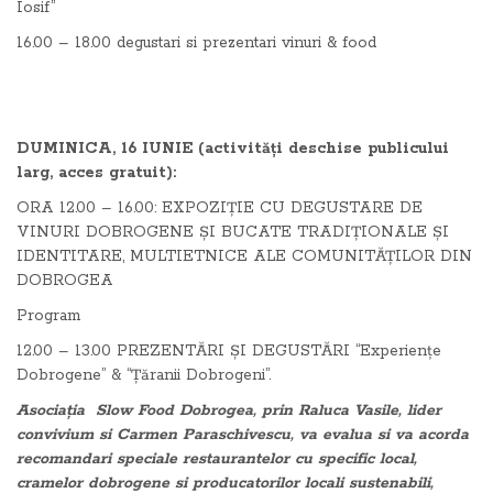
Iosif”
16.00 – 18.00 degustari si prezentari vinuri & food
DUMINICA, 16 IUNIE (activități deschise publicului
larg, acces gratuit):
ORA 12.00 – 16.00: EXPOZIȚIE CU DEGUSTARE DE
VINURI DOBROGENE ȘI BUCATE TRADIȚIONALE ȘI
IDENTITARE, MULTIETNICE ALE COMUNITĂȚILOR DIN
DOBROGEA
Program
12.00 – 13.00 PREZENTĂRI ȘI DEGUSTĂRI “Experiențe
Dobrogene” & “Țăranii Dobrogeni”.
Asociația Slow Food Dobrogea, prin Raluca Vasile, lider
convivium si Carmen Paraschivescu, va evalua si va acorda
recomandari speciale restaurantelor cu specific local,
cramelor dobrogene si producatorilor locali sustenabili,