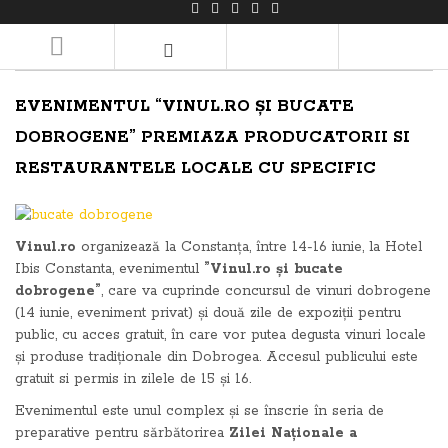
LOGIN/REGISTER
EVENIMENTUL “VINUL.RO ȘI BUCATE
DOBROGENE” PREMIAZA PRODUCATORII SI
RESTAURANTELE LOCALE CU SPECIFIC
Vinul.ro
organizează la Constanța, între 14-16 iunie, la Hotel
Ibis Constanta, evenimentul
”Vinul.ro și bucate
dobrogene”
, care va cuprinde concursul de vinuri dobrogene
(14 iunie, eveniment privat) și două zile de expoziții pentru
public, cu acces gratuit, în care vor putea degusta vinuri locale
și produse tradiționale din Dobrogea. Accesul publicului este
gratuit si permis in zilele de 15 și 16.
Evenimentul este unul complex și se înscrie în seria de
preparative pentru sărbătorirea
Zilei Naționale a