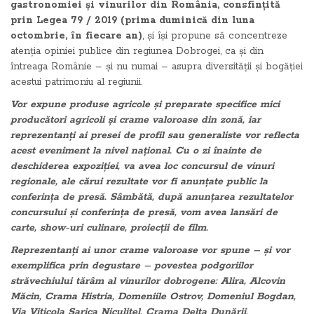
gastronomiei și vinurilor din România, consfințită
prin Legea 79 / 2019
(prima duminică din luna
octombrie, în fiecare an)
, și își propune să concentreze
atenția opiniei publice din regiunea Dobrogei, ca și din
întreaga Românie – și nu numai – asupra diversității și bogăției
acestui patrimoniu al regiunii.
Vor expune produse agricole și preparate specifice mici
producători agricoli și crame valoroase din zonă, iar
reprezentanți ai presei de profil sau generaliste vor reflecta
acest eveniment la nivel național. Cu o zi înainte de
deschiderea expoziției, va avea loc concursul de vinuri
regionale, ale cărui rezultate vor fi anunțate public la
conferința de presă. Sâmbătă, după anunțarea rezultatelor
concursului și conferința de presă, vom avea lansări de
carte, show-uri culinare, proiecții de film.
Reprezentanți ai unor crame valoroase vor spune – și vor
exemplifica prin degustare – povestea podgoriilor
străvechiului tărâm al vinurilor dobrogene: Alira, Alcovin
Măcin, Crama Histria, Domeniile Ostrov, Domeniul Bogdan,
Via Viticola Sarica Niculițel, Crama Delta Dunării.