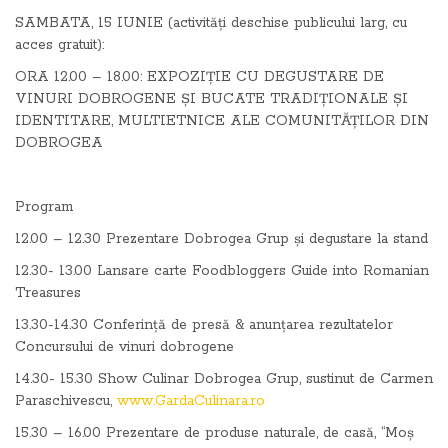
SAMBATA, 15 IUNIE (activități deschise publicului larg, cu
acces gratuit):
ORA 12.00 – 18.00: EXPOZIȚIE CU DEGUSTARE DE
VINURI DOBROGENE ȘI BUCATE TRADIȚIONALE ȘI
IDENTITARE, MULTIETNICE ALE COMUNITĂȚILOR DIN
DOBROGEA
Program
12.00 – 12.30 Prezentare Dobrogea Grup și degustare la stand
12.30- 13.00 Lansare carte Foodbloggers Guide into Romanian
Treasures
13.30-14.30 Conferință de presă & anunțarea rezultatelor
Concursului de vinuri dobrogene
14.30- 15.30 Show Culinar Dobrogea Grup, sustinut de Carmen
Paraschivescu,
www.GardaCulinara.ro
15.30 – 16.00 Prezentare de produse naturale, de casă, “Moș