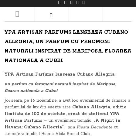
LOGIN/REGISTER
YPA ARTISAN PARFUMS LANSEAZA CUBANO
ALLEGRIA, UN PARFUM CU FEROMONI
NATURALI INSPIRAT DE MARIPOSA, FLOAREA
NATIONALA A CUBEI
YPA Artisan Parfums lanseaza Cubano Allegria,
un parfum cu feromoni naturali inspirat de Mariposa,
floarea nationala a Cubei
Joi seara, pe 16 noiembrie, a avut loc evenimentul de lansare a
parfumului de lux din esente rare
Cubano Allegria, editie
limitata de 100 de sticlute, creat de atelierul YPA
Artisan Parfums
– un eveniment tematic,
„A Night in
Havana: Cubano Allegria”
,
una Fiesta Decadente
cu
atmosfera in stilul Buena Vista Social Club.