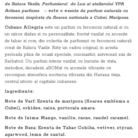
de Raluca Vasile, Parfumierul de Lux al atelierului YPA
Artisan parfums –
este o e
senta de parfum naturala cu
feromoni, inspirata de floarea nationala a Cubei, Mariposa.
Cubano Allegria
este un parfum cu feromoni naturali si cu
un miros diafan si cu personalitate, fructat vanilat cu accente
de tabac si rom, din colectia de parfumuri cu feromoni naturali
creat de Raluca Vasile. Este un cadou original, in acesta
perioada plina de ocazii speciale, onomastici, aniversari sau de
Sarbatori. Un parfum intens vanilat, cu bucurie de viata,
melodios, decadent, aROMat cu aromele vibrante ce
recompun atmosfera nocturna vibranta din Havana vieja,
centrul istoric al capitalei cubaneze.
Ingrediente:
Note de Varf: Esenta de mariposa (floarea emblema a
Cubei), orhidee, caisa, portocala amara.
Note de Inima: Mango, vanilie, cacao, candel caramel.
Note de Baza: Esenta de Tabac Cohiba, vetiver, styrax,
agarwood, lemn de santal.