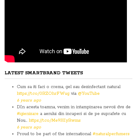
LATEST SMARTBRAND TWEETS
Cum sa iti faci o crema, gel sau dezinfectant natural
https://t.co/0RZOhrFWug
via
@YouTube
6 years ago
DIn acesta toamna, venim in intampinarea nevoii dvs de
#igienizare
a aerului din incaperi si de pe suprafete cu
Nou…
https://t.co/Me9HIyRwms
6 years ago
Proud to be part of the international
#naturalperfumers