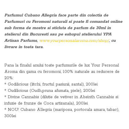
Parfumul Cubano Allegria face parte din colectia de
Parfumuri cu Feromoni naturali si poate fi comandat online
sub forma de mostre si sticluta de parfum de 30ml in
atelierul din Bucuresti sau pe eshopul atelierului YPA
Artisan Parfums,
www.yourpersonalaroma.com/shop/
, cu
livrare in toata tara.
Pana la finalul anului toate parfumurile de lux Your Personal
Aroma din gama cu feromoni, 100% naturale au reducere de
20%:
* Godilicious (litchi, fructul pasiunii, santal), 200lei
* Oudilicious (Oudh,pruna afumata, piele), 200lei
* Divine Cannabis (dilutie de vetiver in Absinth Cannabis si
infuzie de frunze de Coca artizanala), 200lei
* NOU! Cubano Allegria (mariposa, portocala amara, tabac),
300lei