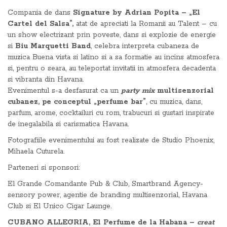
Compania de dans
Signature by Adrian Popita – „El
Cartel del Salsa”,
atat de apreciati la Romanii au Talent – cu
un show electrizant prin poveste, dans si explozie de energie
si
Biu Marquetti Band
, celebra interpreta cubaneza de
muzica Buena vista si latino si a sa formatie au incins atmosfera
si, pentru o seara, au teleportat invitatii in atmosfera decadenta
si vibranta din Havana.
Evenimentul s-a desfasurat ca un
party mix
multisenzorial
cubanez, pe conceptul „perfume bar”
, cu muzica, dans,
parfum, arome, cocktailuri cu rom, trabucuri si gustari inspirate
de inegalabila si carismatica Havana.
Fotografiile evenimentului au fost realizate de Studio Phoenix,
Mihaela Cuturela.
Parteneri si sponsori:
El Grande Comandante Pub & Club, Smartbrand Agency-
sensory power, agentie de branding multisenzorial, Havana
Club si El Unico Cigar Launge.
CUBANO ALLEGRIA, El Perfume de la Habana –
creat